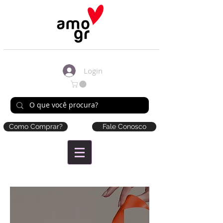
Login
Como Comprar?
Fale Conosco