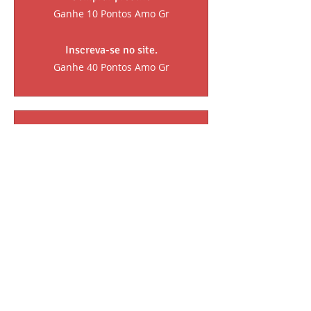
Ganhe 10 Pontos Amo Gr
Inscreva-se no site.
Ganhe 40 Pontos Amo Gr
Recompensas
10% de desconto nas suas
compras!!!
70 Pontos Amo Gr = 10% de
desconto pedidos acima de
R$ 30