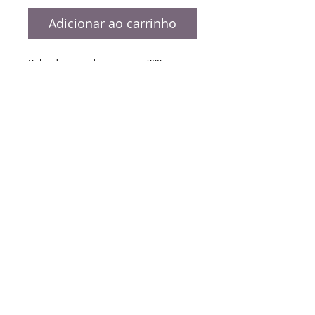
Adicionar ao carrinho
Bolas de cores diversas com 300 gr ou
400 gr. Selecione abaixo sua cor e
tamanho.
ENTREGA GARANTIDA
Entregamos em todo o Brasil.
© 2014 AMOGR. Criado por
DG