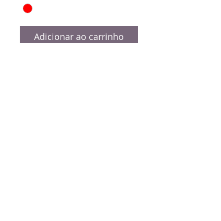
Adicionar ao carrinho
Fita de cetim. Escolha a cor e tamanho.
ENTREGA GARANTIDA
Entregamos em todo o Brasil.
© 2014 AMOGR. Criado por
DG